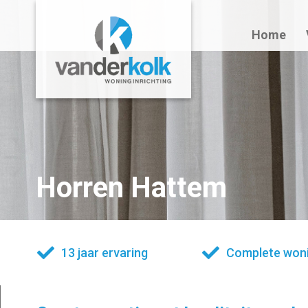
Home
Horren Hattem
13 jaar ervaring
Complete woni