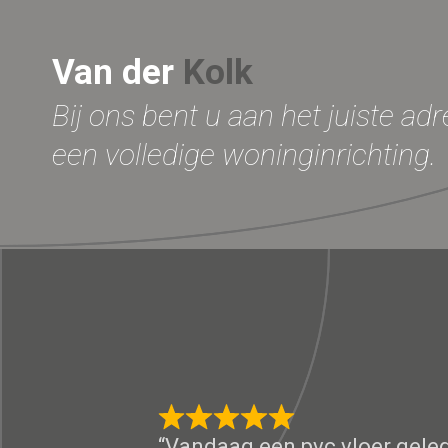
Van der
Kolk
Bij ons bent u aan het juiste ad
een volledige woninginrichting.
“Vandaag een pvc vloer geleg