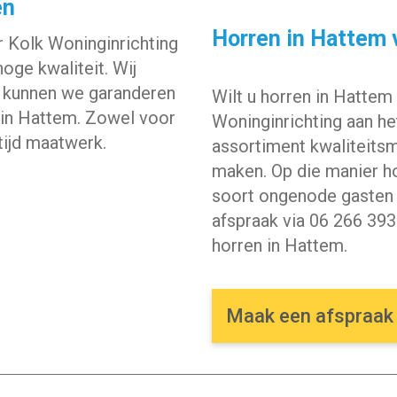
en
Horren in Hattem 
 Kolk Woninginrichting
hoge kwaliteit. Wij
o kunnen we garanderen
Wilt u horren in Hattem 
n in Hattem. Zowel voor
Woninginrichting aan he
tijd maatwerk.
assortiment kwaliteitsm
maken. Op die manier ho
soort ongenode gasten 
afspraak via
06 266 393
horren
in Hattem.
Maak een afspraa