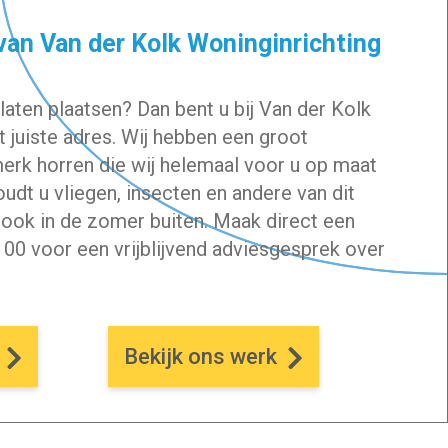
van Van der Kolk Woninginrichting
laten plaatsen? Dan bent u bij Van der Kolk
t juiste adres. Wij hebben een groot
erk horren die wij helemaal voor u op maat
udt u vliegen, insecten en andere van dit
ook in de zomer buiten. Maak direct een
 00
voor een vrijblijvend adviesgesprek over
k
Bekijk ons werk