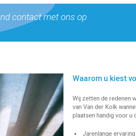
end contact met ons op
Waarom u kiest vo
Wij zetten de redenen w
van Van der Kolk wannee
plaatsen handig voor u o
Jarenlange ervaring 